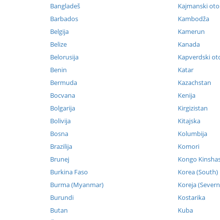
Bangladeš
Kajmanski oto
Barbados
Kambodža
Belgija
Kamerun
Belize
Kanada
Belorusija
Kapverdski ot
Benin
Katar
Bermuda
Kazachstan
Bocvana
Kenija
Bolgarija
Kirgizistan
Bolivija
Kitajska
Bosna
Kolumbija
Brazilija
Komori
Brunej
Kongo Kinsha
Burkina Faso
Korea (South)
Burma (Myanmar)
Koreja (Severn
Burundi
Kostarika
Butan
Kuba