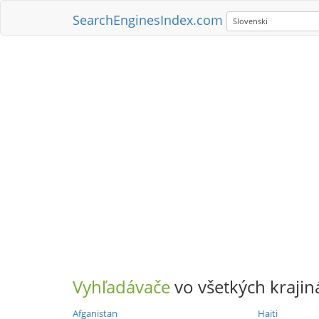
SearchEnginesIndex.com
Slovenski
Vyhľadávače
vo všetkých krajin
Afganistan
Haiti