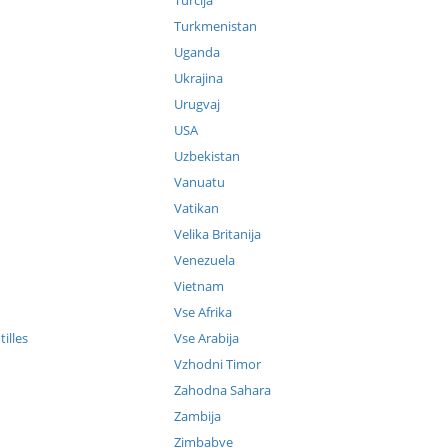
Turčija
Turkmenistan
Uganda
Ukrajina
Urugvaj
USA
Uzbekistan
Vanuatu
Vatikan
Velika Britanija
Venezuela
Vietnam
Vse Afrika
illes
Vse Arabija
Vzhodni Timor
Zahodna Sahara
Zambija
Zimbabve