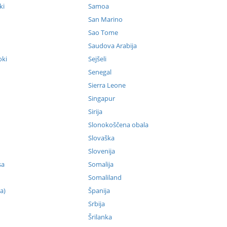
ki
Samoa
San Marino
Sao Tome
Saudova Arabija
oki
Sejšeli
Senegal
Sierra Leone
Singapur
Sirija
Slonokoščena obala
Slovaška
Slovenija
sa
Somalija
Somaliland
a)
Španija
Srbija
Šrilanka