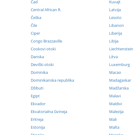
Čad
Kuvajt
Central African R.
Latvija
Češka
Lesoto
Čile
Libanon
Ciper
Liberija
Congo Brazzaville
Libija
Cookovi otoki
Liechtenstein
Danska
Litva
Deviški otoki
Luxemburg
Dominika
Macao
Dominikanska republika
Madagaskar
Džibuti
Madžarska
Egipt
Malavi
Ekvador
Maldivi
Ekvatorialna Gvineja
Malezija
Eritreja
Mali
Estonija
Malta