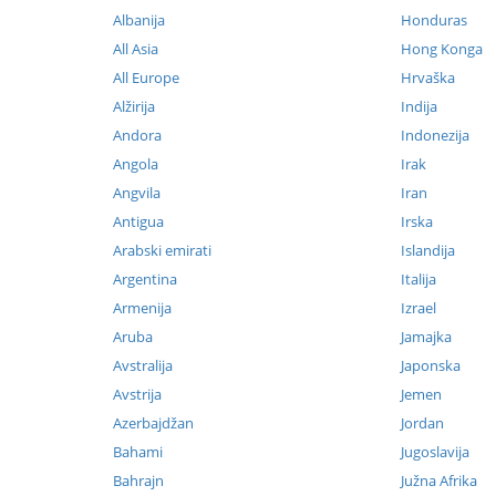
Albanija
Honduras
All Asia
Hong Konga
All Europe
Hrvaška
Alžirija
Indija
Andora
Indonezija
Angola
Irak
Angvila
Iran
Antigua
Irska
Arabski emirati
Islandija
Argentina
Italija
Armenija
Izrael
Aruba
Jamajka
Avstralija
Japonska
Avstrija
Jemen
Azerbajdžan
Jordan
Bahami
Jugoslavija
Bahrajn
Južna Afrika