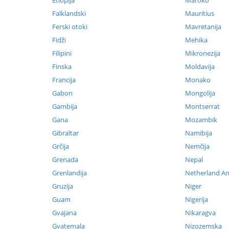
Etiopija
Maroko
Falklandski
Mauritius
Ferski otoki
Mavretanija
Fidži
Mehika
Filipini
Mikronezija
Finska
Moldavija
Francija
Monako
Gabon
Mongolija
Gambija
Montserrat
Gana
Mozambik
Gibraltar
Namibija
Grčija
Nemčija
Grenada
Nepal
Grenlandija
Netherland Ant
Gruzija
Niger
Guam
Nigerija
Gvajana
Nikaragva
Gvatemala
Nizozemska