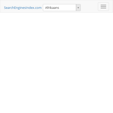
Toggle
SearchEnginesIndex.com
Afrikaans
naviga