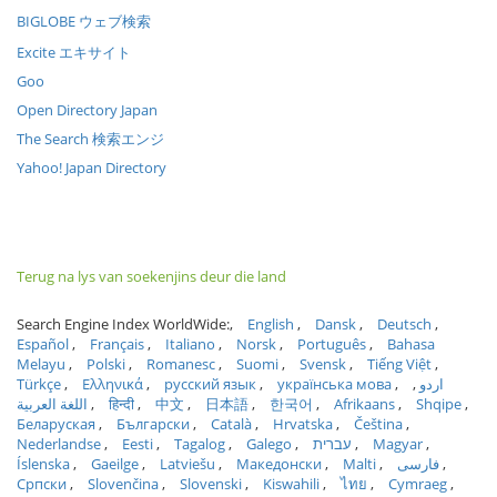
BIGLOBE ウェブ検索
Excite エキサイト
Goo
Open Directory Japan
The Search 検索エンジ
Yahoo! Japan Directory
Terug na lys van soekenjins deur die land
Search Engine Index WorldWide:
English
Dansk
Deutsch
Español
Français
Italiano
Norsk
Português
Bahasa
Melayu
Polski
Romanesc
Suomi
Svensk
Tiếng Việt
Türkçe
Ελληνικά
русский язык
українська мова
اردو
اللغة العربية
हिन्दी
中文
日本語
한국어
Afrikaans
Shqipe
Беларуская
Български
Català
Hrvatska
Čeština
Nederlandse
Eesti
Tagalog
Galego
עברית
Magyar
Íslenska
Gaeilge
Latviešu
Македонски
Malti
فارسی
Српски
Slovenčina
Slovenski
Kiswahili
ไทย
Cymraeg