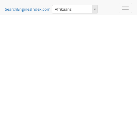
Toggle
SearchEnginesIndex.com
Afrikaans
naviga