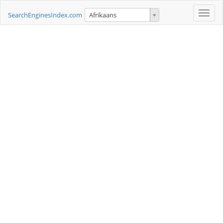
Toggle
SearchEnginesIndex.com
Afrikaans
naviga