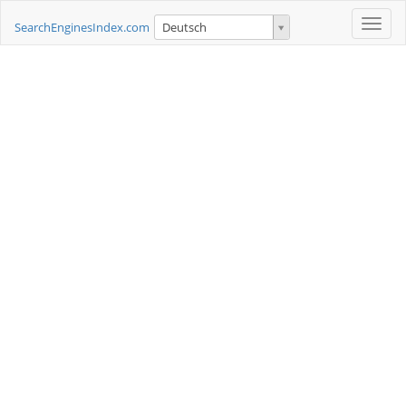
Toggle
SearchEnginesIndex.com
Deutsch
naviga