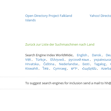
Open Directory Project Falkland
Yahoo! Directo
Islands
Zurück zur Liste der Suchmaschinen nach Land
Search Engine Index WorldWide:
English
Dansk
Deu
Việt
Türkçe
Ελληνικά
русский язык
українська
Hrvatska
Čeština
Nederlandse
Eesti
Tagalog
Kiswahili
ไทย
Cymraeg
ייִדיש
Հայերեն
Azərb
To suggest search engines for inclusion send a mail to 