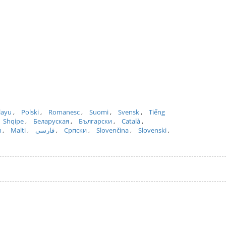
layu
Polski
Romanesc
Suomi
Svensk
Tiếng
Shqipe
Беларуская
Български
Català
и
Malti
فارسی
Српски
Slovenčina
Slovenski