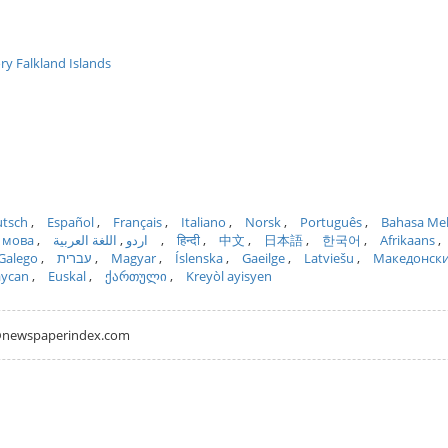
ry Falkland Islands
tsch
Español
Français
Italiano
Norsk
Português
Bahasa Me
 мова
اللغة العربية
اردو
हिन्दी
中文
日本語
한국어
Afrikaans
Galego
עברית
Magyar
Íslenska
Gaeilge
Latviešu
Македонск
aycan
Euskal
ქართული
Kreyòl ayisyen
hh@newspaperindex.com