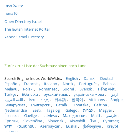
msn ישראל
nana10
Open Directory Israel
The Jewish Internet Portal
Yahoo! Israel Directory
Zurück zur Liste der Suchmaschinen nach Land
Search Engine Index WorldWide:
English
Dansk
Deutsch
Español
Français
Italiano
Norsk
Português
Bahasa
Melayu
Polski
Romanesc
Suomi
Svensk
Tiếng Việt
Türkçe
Ελληνικά
русский язык
українська мова
اردو
اللغة العربية
हिन्दी
中文
日本語
한국어
Afrikaans
Shqipe
Беларуская
Български
Català
Hrvatska
Čeština
Nederlandse
Eesti
Tagalog
Galego
עברית
Magyar
Íslenska
Gaeilge
Latviešu
Македонски
Malti
فارسی
Српски
Slovenčina
Slovenski
Kiswahili
ไทย
Cymraeg
ייִדיש
Հայերեն
Azərbaycan
Euskal
ქართული
Kreyòl
ayisyen