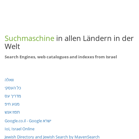
Suchmaschine
in allen Ländern in der
Welt
Search Engines, web catalogues and indexes from Israel
וואלה
כל העסקי
מדריך עס
מנוע חיפ
תפוז אנש
Google.co.il - Google ישרא
IoL Israel Online
Jewish Directory and Jewish Search by MavenSearch