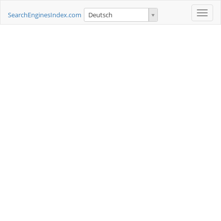
Toggle
SearchEnginesIndex.com
Deutsch
naviga