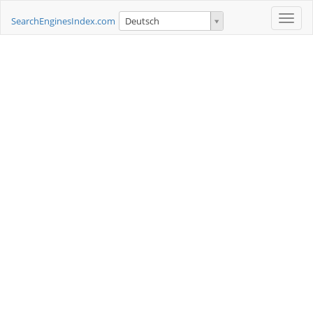
Toggle
SearchEnginesIndex.com
Deutsch
naviga