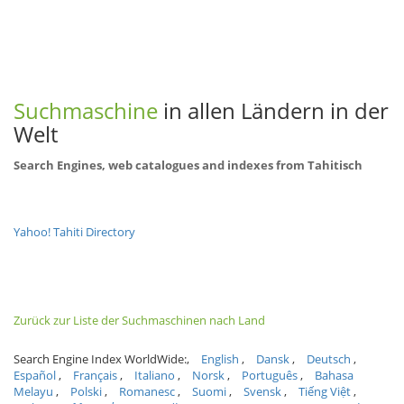
Suchmaschine
in allen Ländern in der
Welt
Search Engines, web catalogues and indexes from Tahitisch
Yahoo! Tahiti Directory
Zurück zur Liste der Suchmaschinen nach Land
Search Engine Index WorldWide:
English
Dansk
Deutsch
Español
Français
Italiano
Norsk
Português
Bahasa
Melayu
Polski
Romanesc
Suomi
Svensk
Tiếng Việt