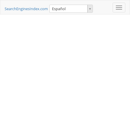
Toggle
SearchEnginesIndex.com
Español
naviga