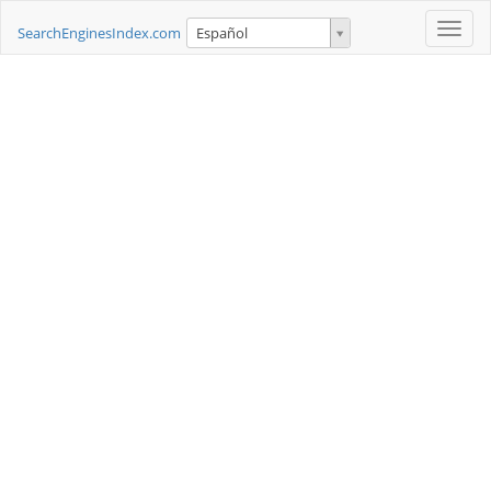
Toggle
SearchEnginesIndex.com
Español
naviga