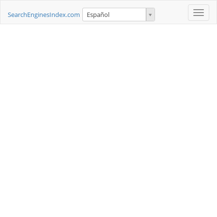
Toggle
SearchEnginesIndex.com
Español
naviga