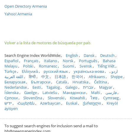
Open Directory Armenia
Yahoo! Armenia
Volver a la lista de motores de búsqueda por país
Search Engine Index WorldWide:
English
Dansk
Deutsch
Español
Français
Italiano
Norsk
Português
Bahasa
Melayu
Polski
Romanesc
Suomi
Svensk
Tiếng Việt
Türkçe
Ελληνικά
русский язык
українська мова
اردو
اللغة العربية
हिन्दी
中文
日本語
한국어
Afrikaans
Shqipe
Беларуская
Български
Català
Hrvatska
Čeština
Nederlandse
Eesti
Tagalog
Galego
עברית
Magyar
Íslenska
Gaeilge
Latviešu
Македонски
Malti
فارسی
Српски
Slovenčina
Slovenski
Kiswahili
ไทย
Cymraeg
ייִדיש
Հայերեն
Azərbaycan
Euskal
ქართული
Kreyòl
ayisyen
To suggest search engines for inclusion send a mail to
hh@newspaperindex.com