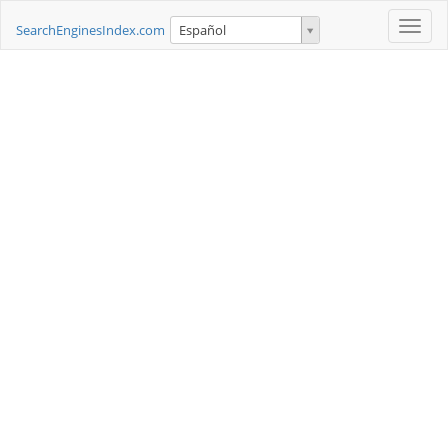
Toggle
SearchEnginesIndex.com
Español
naviga