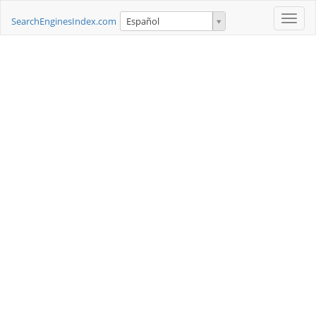
Toggle
SearchEnginesIndex.com
Español
naviga