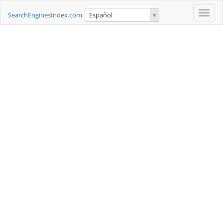
Toggle
SearchEnginesIndex.com
Español
naviga