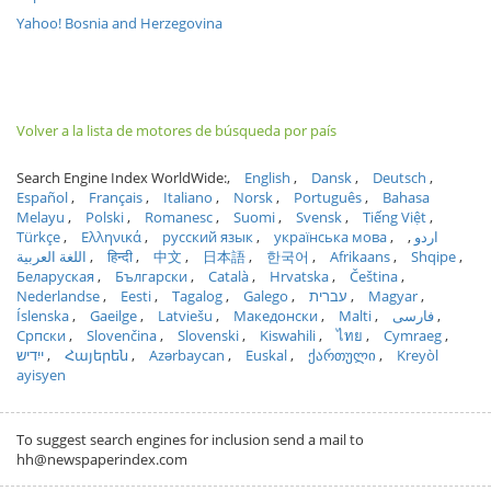
Yahoo! Bosnia and Herzegovina
Volver a la lista de motores de búsqueda por país
Search Engine Index WorldWide:
English
Dansk
Deutsch
Español
Français
Italiano
Norsk
Português
Bahasa
Melayu
Polski
Romanesc
Suomi
Svensk
Tiếng Việt
Türkçe
Ελληνικά
русский язык
українська мова
اردو
اللغة العربية
हिन्दी
中文
日本語
한국어
Afrikaans
Shqipe
Беларуская
Български
Català
Hrvatska
Čeština
Nederlandse
Eesti
Tagalog
Galego
עברית
Magyar
Íslenska
Gaeilge
Latviešu
Македонски
Malti
فارسی
Српски
Slovenčina
Slovenski
Kiswahili
ไทย
Cymraeg
ייִדיש
Հայերեն
Azərbaycan
Euskal
ქართული
Kreyòl
ayisyen
To suggest search engines for inclusion send a mail to
hh@newspaperindex.com