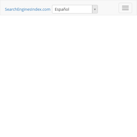
Toggle
SearchEnginesIndex.com
Español
naviga