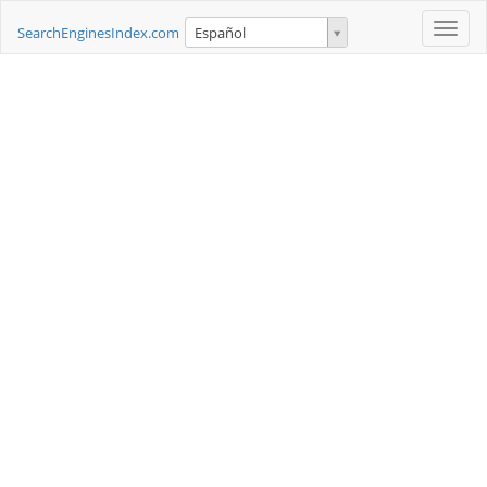
Toggle
SearchEnginesIndex.com
Español
naviga