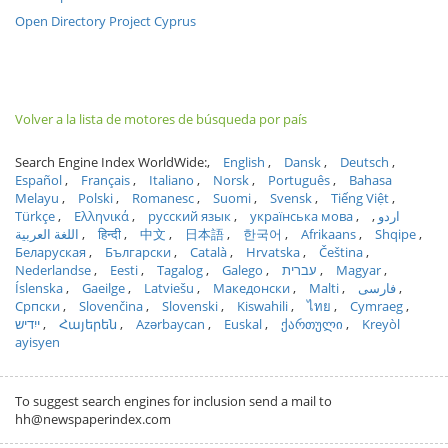
Open Directory Project Cyprus
Volver a la lista de motores de búsqueda por país
Search Engine Index WorldWide:
English
Dansk
Deutsch
Español
Français
Italiano
Norsk
Português
Bahasa
Melayu
Polski
Romanesc
Suomi
Svensk
Tiếng Việt
Türkçe
Ελληνικά
русский язык
українська мова
اردو
اللغة العربية
हिन्दी
中文
日本語
한국어
Afrikaans
Shqipe
Беларуская
Български
Català
Hrvatska
Čeština
Nederlandse
Eesti
Tagalog
Galego
עברית
Magyar
Íslenska
Gaeilge
Latviešu
Македонски
Malti
فارسی
Српски
Slovenčina
Slovenski
Kiswahili
ไทย
Cymraeg
ייִדיש
Հայերեն
Azərbaycan
Euskal
ქართული
Kreyòl
ayisyen
To suggest search engines for inclusion send a mail to
hh@newspaperindex.com