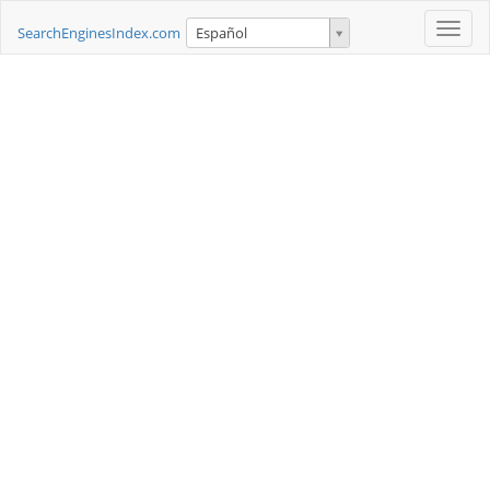
Toggle
SearchEnginesIndex.com
Español
naviga