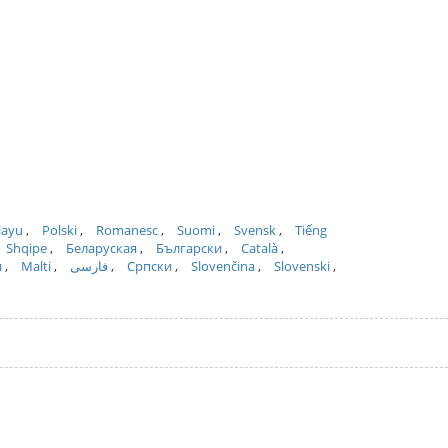
layu
Polski
Romanesc
Suomi
Svensk
Tiếng
Shqipe
Беларуская
Български
Català
и
Malti
فارسی
Српски
Slovenčina
Slovenski