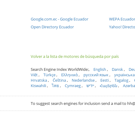
Google.com.ec - Google Ecuador
WEPA Ecuado
Open Directory Ecuador
Yahoo! Direct
Volver a la lista de motores de búsqueda por país
Search Engine Index WorldWide:
English
Dansk
Deu
Việt
Türkçe
Ελληνικά
русский язык
українська
Hrvatska
Čeština
Nederlandse
Eesti
Tagalog
Kiswahili
ไทย
Cymraeg
ייִדיש
Հայերեն
Azərb
To suggest search engines for inclusion send a mail to 