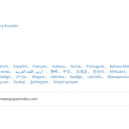
r
ory Ecuador
tsch
Español
Français
Italiano
Norsk
Português
Bahasa Me
 мова
اللغة العربية
اردو
हिन्दी
中文
日本語
한국어
Afrikaans
Galego
עברית
Magyar
Íslenska
Gaeilge
Latviešu
Македонск
aycan
Euskal
ქართული
Kreyòl ayisyen
hh@newspaperindex.com