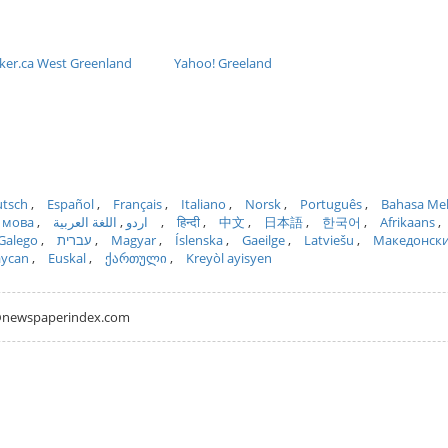
eker.ca West Greenland
Yahoo! Greeland
tsch
Español
Français
Italiano
Norsk
Português
Bahasa Me
 мова
اللغة العربية
اردو
हिन्दी
中文
日本語
한국어
Afrikaans
Galego
עברית
Magyar
Íslenska
Gaeilge
Latviešu
Македонск
aycan
Euskal
ქართული
Kreyòl ayisyen
hh@newspaperindex.com