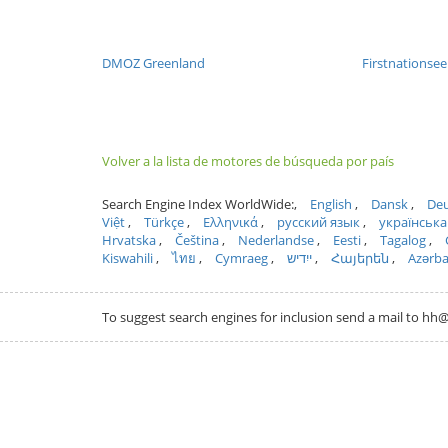
DMOZ Greenland
Firstnationse
Volver a la lista de motores de búsqueda por país
Search Engine Index WorldWide:
English
Dansk
Deu
Việt
Türkçe
Ελληνικά
русский язык
українська
Hrvatska
Čeština
Nederlandse
Eesti
Tagalog
Kiswahili
ไทย
Cymraeg
ייִדיש
Հայերեն
Azərb
To suggest search engines for inclusion send a mail to 