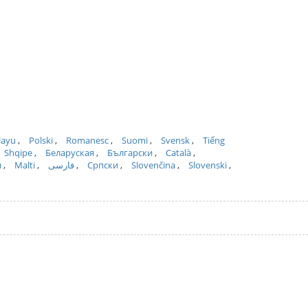
layu
Polski
Romanesc
Suomi
Svensk
Tiếng
Shqipe
Беларуская
Български
Català
и
Malti
فارسی
Српски
Slovenčina
Slovenski