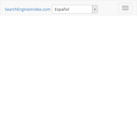
Toggle
SearchEnginesIndex.com
Español
naviga