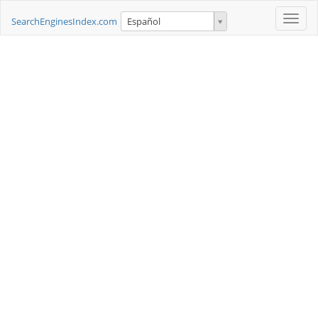
Toggle
SearchEnginesIndex.com
Español
naviga