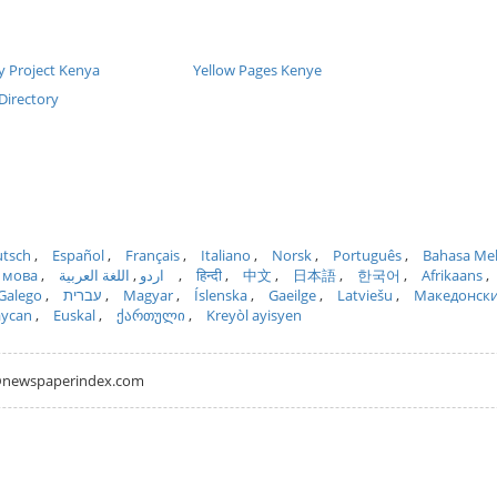
y Project Kenya
Yellow Pages Kenye
Directory
tsch
Español
Français
Italiano
Norsk
Português
Bahasa Me
 мова
اللغة العربية
اردو
हिन्दी
中文
日本語
한국어
Afrikaans
Galego
עברית
Magyar
Íslenska
Gaeilge
Latviešu
Македонск
aycan
Euskal
ქართული
Kreyòl ayisyen
hh@newspaperindex.com