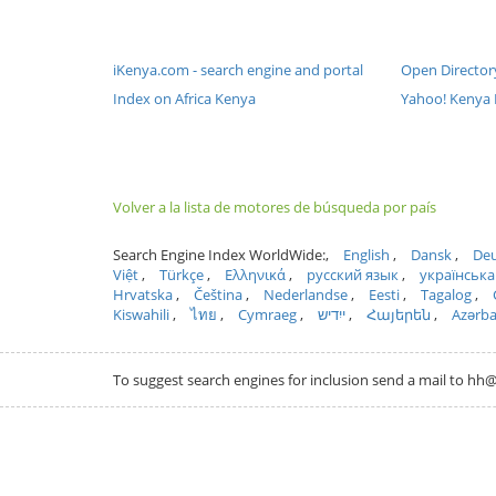
iKenya.com - search engine and portal
Open Director
Index on Africa Kenya
Yahoo! Kenya 
Volver a la lista de motores de búsqueda por país
Search Engine Index WorldWide:
English
Dansk
Deu
Việt
Türkçe
Ελληνικά
русский язык
українська
Hrvatska
Čeština
Nederlandse
Eesti
Tagalog
Kiswahili
ไทย
Cymraeg
ייִדיש
Հայերեն
Azərb
To suggest search engines for inclusion send a mail to 