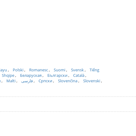
layu
Polski
Romanesc
Suomi
Svensk
Tiếng
Shqipe
Беларуская
Български
Català
и
Malti
فارسی
Српски
Slovenčina
Slovenski