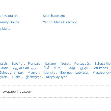
k Ressources
Search.com.mt
unity Online
Yahoo! Malta Directory
y Malta
tsch
Español
Français
Italiano
Norsk
Português
Bahasa Me
 мова
اللغة العربية
اردو
हिन्दी
中文
日本語
한국어
Afrikaans
Galego
עברית
Magyar
Íslenska
Gaeilge
Latviešu
Македонск
aycan
Euskal
ქართული
Kreyòl ayisyen
hh@newspaperindex.com