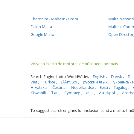
Charonite - Maltalinks.com
Malta Networ
Ezilon Malta
Maltese Comm
Google Malta
Open Director
Volver a la lista de motores de búsqueda por país
Search Engine Index WorldWide:
English
Dansk
Deu
Việt
Türkçe
Ελληνικά
русский язык
українська
Hrvatska
Čeština
Nederlandse
Eesti
Tagalog
Kiswahili
ไทย
Cymraeg
ייִדיש
Հայերեն
Azərb
To suggest search engines for inclusion send a mail to 