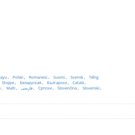
layu
Polski
Romanesc
Suomi
Svensk
Tiếng
Shqipe
Беларуская
Български
Català
и
Malti
فارسی
Српски
Slovenčina
Slovenski