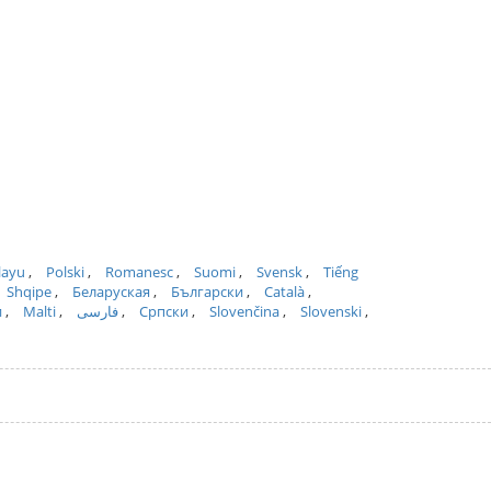
layu
Polski
Romanesc
Suomi
Svensk
Tiếng
Shqipe
Беларуская
Български
Català
и
Malti
فارسی
Српски
Slovenčina
Slovenski