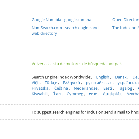
Google Namibia - google.com.na
Open Director
NamSearch.com - search engine and
The Index on 
web directory
Volver a la lista de motores de búsqueda por país
Search Engine Index WorldWide:
English
Dansk
Deu
Việt
Türkçe
Ελληνικά
русский язык
українська
Hrvatska
Čeština
Nederlandse
Eesti
Tagalog
Kiswahili
ไทย
Cymraeg
ייִדיש
Հայերեն
Azərb
To suggest search engines for inclusion send a mail to 