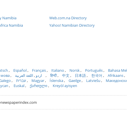
y Namibia
Web.com.na Directory
Africa Namibia
Yahoo! Namibian Directory
tsch
Español
Français
Italiano
Norsk
Português
Bahasa Me
 мова
اللغة العربية
اردو
हिन्दी
中文
日本語
한국어
Afrikaans
Galego
עברית
Magyar
Íslenska
Gaeilge
Latviešu
Македонск
aycan
Euskal
ქართული
Kreyòl ayisyen
hh@newspaperindex.com