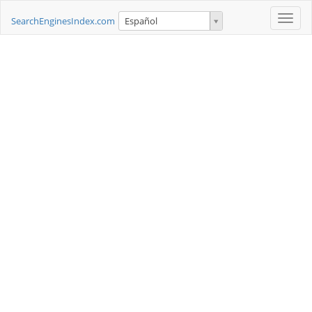
Toggle
SearchEnginesIndex.com
Español
naviga