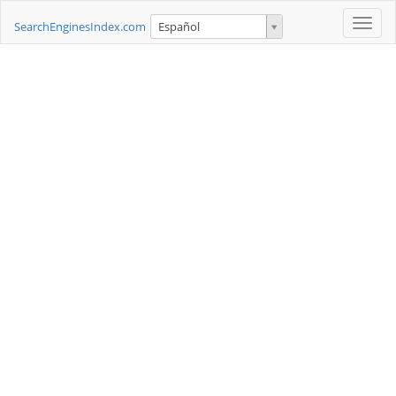
Toggle
SearchEnginesIndex.com
Español
naviga