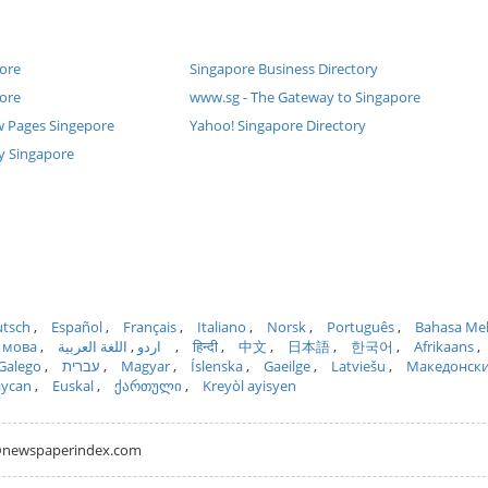
ore
Singapore Business Directory
ore
www.sg - The Gateway to Singapore
ow Pages Singepore
Yahoo! Singapore Directory
y Singapore
tsch
Español
Français
Italiano
Norsk
Português
Bahasa Me
 мова
اللغة العربية
اردو
हिन्दी
中文
日本語
한국어
Afrikaans
Galego
עברית
Magyar
Íslenska
Gaeilge
Latviešu
Македонск
aycan
Euskal
ქართული
Kreyòl ayisyen
hh@newspaperindex.com