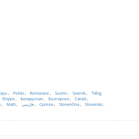
layu
Polski
Romanesc
Suomi
Svensk
Tiếng
Shqipe
Беларуская
Български
Català
и
Malti
فارسی
Српски
Slovenčina
Slovenski