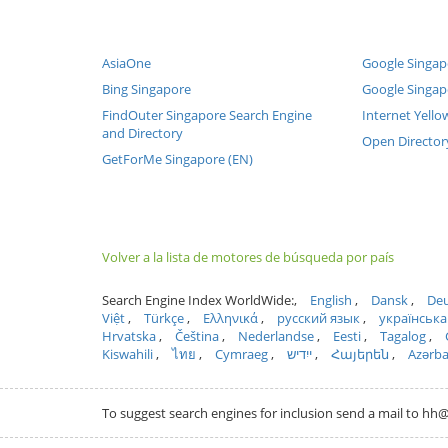
AsiaOne
Google Singap
Bing Singapore
Google Singap
FindOuter Singapore Search Engine
Internet Yell
and Directory
Open Director
GetForMe Singapore (EN)
Volver a la lista de motores de búsqueda por país
Search Engine Index WorldWide:
English
Dansk
Deu
Việt
Türkçe
Ελληνικά
русский язык
українська
Hrvatska
Čeština
Nederlandse
Eesti
Tagalog
Kiswahili
ไทย
Cymraeg
ייִדיש
Հայերեն
Azərb
To suggest search engines for inclusion send a mail to 