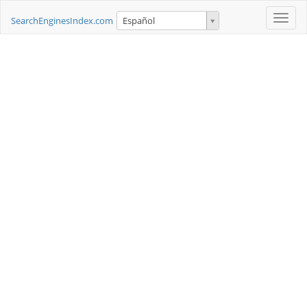
Toggle
SearchEnginesIndex.com
Español
naviga