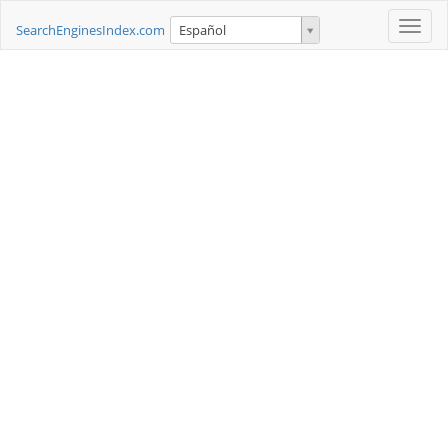
Toggle
SearchEnginesIndex.com
Español
naviga