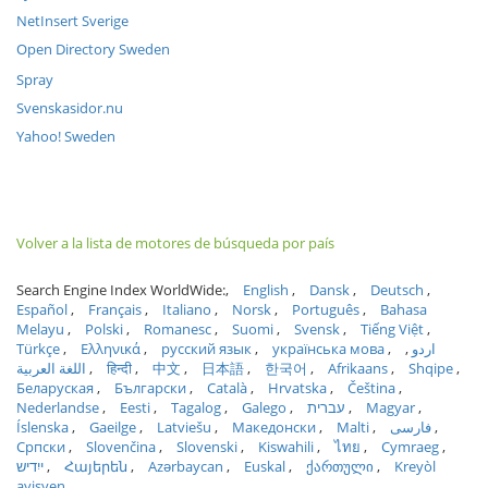
NetInsert Sverige
Open Directory Sweden
Spray
Svenskasidor.nu
Yahoo! Sweden
Volver a la lista de motores de búsqueda por país
Search Engine Index WorldWide:
English
Dansk
Deutsch
Español
Français
Italiano
Norsk
Português
Bahasa
Melayu
Polski
Romanesc
Suomi
Svensk
Tiếng Việt
Türkçe
Ελληνικά
русский язык
українська мова
اردو
اللغة العربية
हिन्दी
中文
日本語
한국어
Afrikaans
Shqipe
Беларуская
Български
Català
Hrvatska
Čeština
Nederlandse
Eesti
Tagalog
Galego
עברית
Magyar
Íslenska
Gaeilge
Latviešu
Македонски
Malti
فارسی
Српски
Slovenčina
Slovenski
Kiswahili
ไทย
Cymraeg
ייִדיש
Հայերեն
Azərbaycan
Euskal
ქართული
Kreyòl
ayisyen