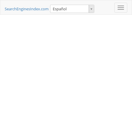
Toggle
SearchEnginesIndex.com
Español
naviga