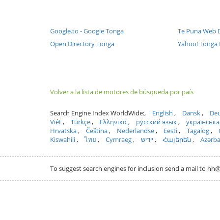
Google.to - Google Tonga
Te Puna Web D
Open Directory Tonga
Yahoo! Tonga 
Volver a la lista de motores de búsqueda por país
Search Engine Index WorldWide:
English
Dansk
Deu
Việt
Türkçe
Ελληνικά
русский язык
українська
Hrvatska
Čeština
Nederlandse
Eesti
Tagalog
Kiswahili
ไทย
Cymraeg
ייִדיש
Հայերեն
Azərb
To suggest search engines for inclusion send a mail to 