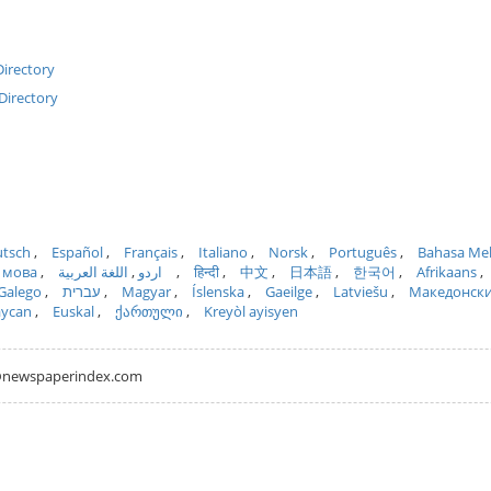
irectory
Directory
tsch
Español
Français
Italiano
Norsk
Português
Bahasa Me
 мова
اللغة العربية
اردو
हिन्दी
中文
日本語
한국어
Afrikaans
Galego
עברית
Magyar
Íslenska
Gaeilge
Latviešu
Македонск
aycan
Euskal
ქართული
Kreyòl ayisyen
hh@newspaperindex.com