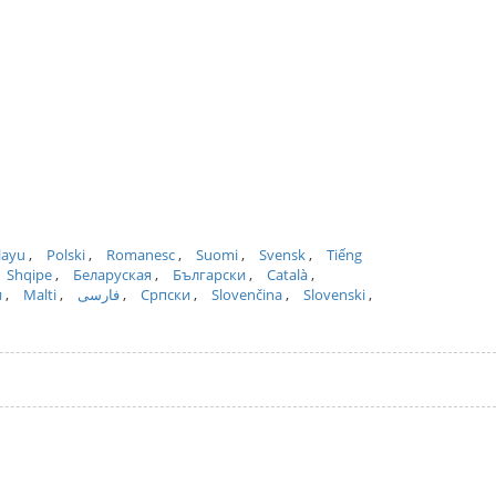
layu
Polski
Romanesc
Suomi
Svensk
Tiếng
Shqipe
Беларуская
Български
Català
и
Malti
فارسی
Српски
Slovenčina
Slovenski