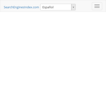
Toggle
SearchEnginesIndex.com
Español
naviga