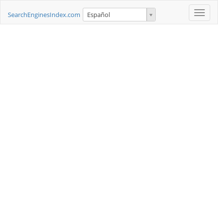
Toggle
SearchEnginesIndex.com
Español
naviga