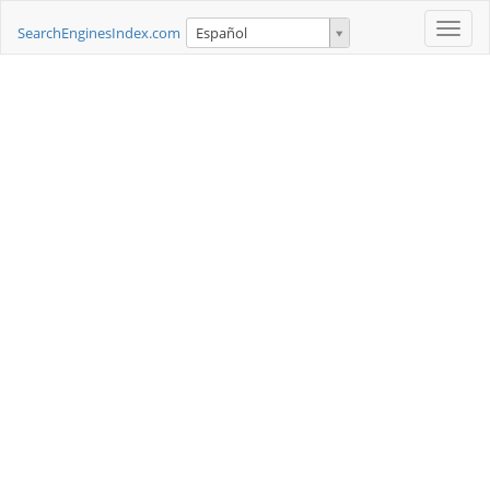
Toggle
SearchEnginesIndex.com
Español
naviga