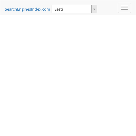
Toggle
SearchEnginesIndex.com
Eesti
naviga