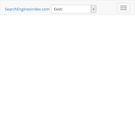
Toggle
SearchEnginesIndex.com
Eesti
naviga