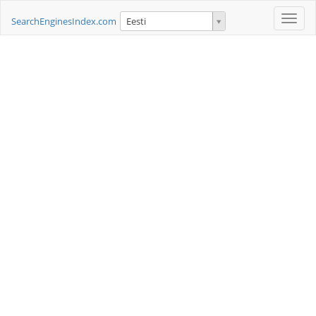
Toggle
SearchEnginesIndex.com
Eesti
naviga