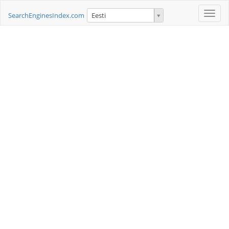
Toggle
SearchEnginesIndex.com
Eesti
naviga