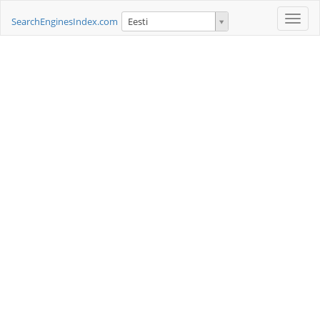
Toggle
SearchEnginesIndex.com
Eesti
naviga