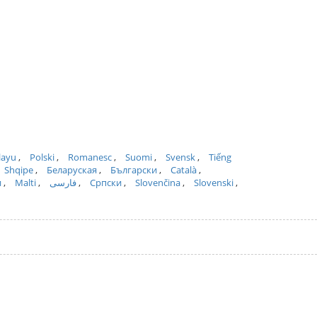
layu
Polski
Romanesc
Suomi
Svensk
Tiếng
Shqipe
Беларуская
Български
Català
и
Malti
فارسی
Српски
Slovenčina
Slovenski