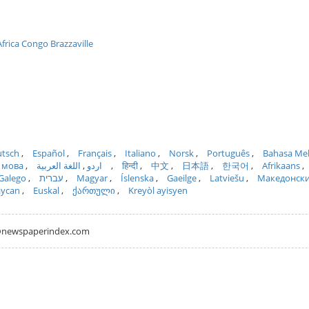
frica Congo Brazzaville
tsch
Español
Français
Italiano
Norsk
Português
Bahasa Me
 мова
اللغة العربية
اردو
हिन्दी
中文
日本語
한국어
Afrikaans
Galego
עברית
Magyar
Íslenska
Gaeilge
Latviešu
Македонск
aycan
Euskal
ქართული
Kreyòl ayisyen
hh@newspaperindex.com