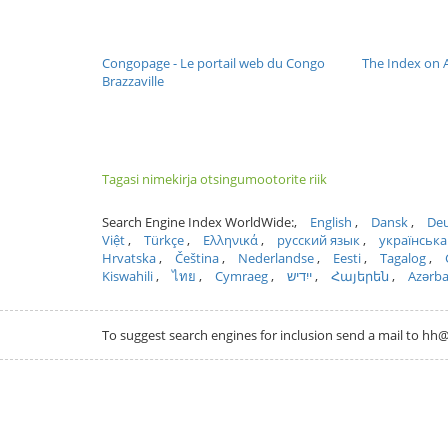
Congopage - Le portail web du Congo
The Index on A
Brazzaville
Tagasi nimekirja otsingumootorite riik
Search Engine Index WorldWide:
English
Dansk
Deu
Việt
Türkçe
Ελληνικά
русский язык
українська
Hrvatska
Čeština
Nederlandse
Eesti
Tagalog
Kiswahili
ไทย
Cymraeg
ייִדיש
Հայերեն
Azərb
To suggest search engines for inclusion send a mail to 