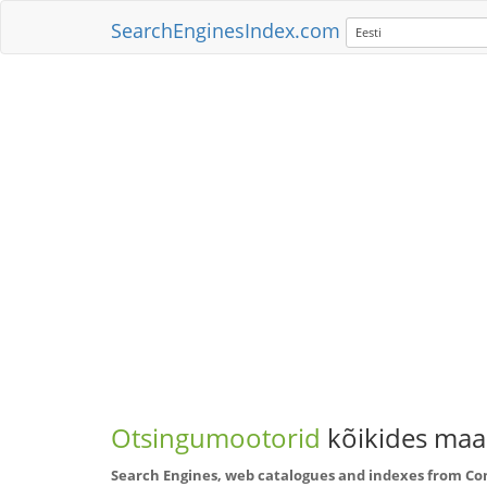
SearchEnginesIndex.com
Eesti
Otsingumootorid
kõikides maai
Search Engines, web catalogues and indexes from Con