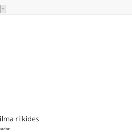
lma riikides
uador