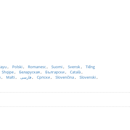
layu
Polski
Romanesc
Suomi
Svensk
Tiếng
Shqipe
Беларуская
Български
Català
и
Malti
فارسی
Српски
Slovenčina
Slovenski