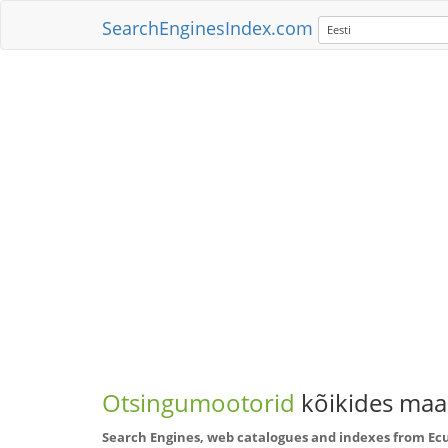
SearchEnginesIndex.com
Eesti
Otsingumootorid
kõikides maai
Search Engines, web catalogues and indexes from Ec