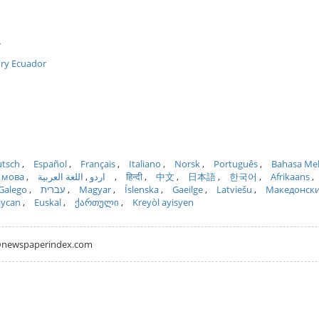
r
ory Ecuador
tsch
Español
Français
Italiano
Norsk
Português
Bahasa Me
 мова
اللغة العربية
اردو
हिन्दी
中文
日本語
한국어
Afrikaans
Galego
עברית
Magyar
Íslenska
Gaeilge
Latviešu
Македонск
aycan
Euskal
ქართული
Kreyòl ayisyen
hh@newspaperindex.com