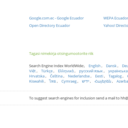
Google.com.ec - Google Ecuador
WEPA Ecuado
Open Directory Ecuador
Yahoo! Direct
Tagasi nimekirja otsingumootorite riik
Search Engine Index WorldWide:
English
Dansk
Deu
Việt
Türkçe
Ελληνικά
русский язык
українська
Hrvatska
Čeština
Nederlandse
Eesti
Tagalog
Kiswahili
ไทย
Cymraeg
ייִדיש
Հայերեն
Azərb
To suggest search engines for inclusion send a mail to 