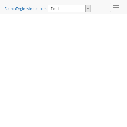
Toggle
SearchEnginesIndex.com
Eesti
naviga