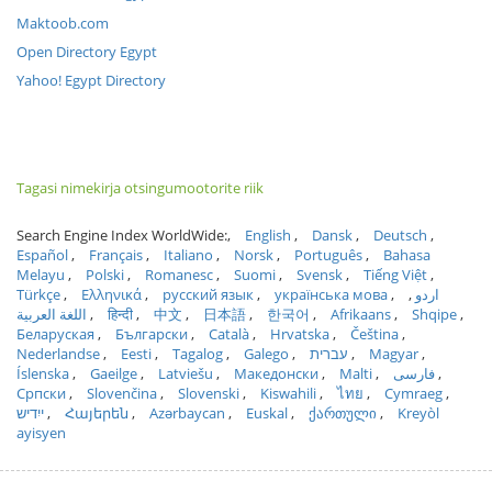
Maktoob.com
Open Directory Egypt
Yahoo! Egypt Directory
Tagasi nimekirja otsingumootorite riik
Search Engine Index WorldWide:
English
Dansk
Deutsch
Español
Français
Italiano
Norsk
Português
Bahasa
Melayu
Polski
Romanesc
Suomi
Svensk
Tiếng Việt
Türkçe
Ελληνικά
русский язык
українська мова
اردو
اللغة العربية
हिन्दी
中文
日本語
한국어
Afrikaans
Shqipe
Беларуская
Български
Català
Hrvatska
Čeština
Nederlandse
Eesti
Tagalog
Galego
עברית
Magyar
Íslenska
Gaeilge
Latviešu
Македонски
Malti
فارسی
Српски
Slovenčina
Slovenski
Kiswahili
ไทย
Cymraeg
ייִדיש
Հայերեն
Azərbaycan
Euskal
ქართული
Kreyòl
ayisyen