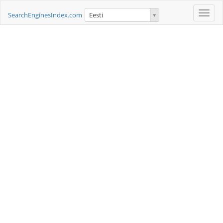
Toggle
SearchEnginesIndex.com
Eesti
naviga