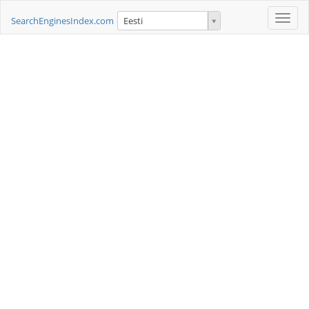
Toggle
SearchEnginesIndex.com
Eesti
naviga