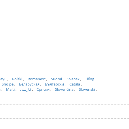
layu
Polski
Romanesc
Suomi
Svensk
Tiếng
Shqipe
Беларуская
Български
Català
и
Malti
فارسی
Српски
Slovenčina
Slovenski