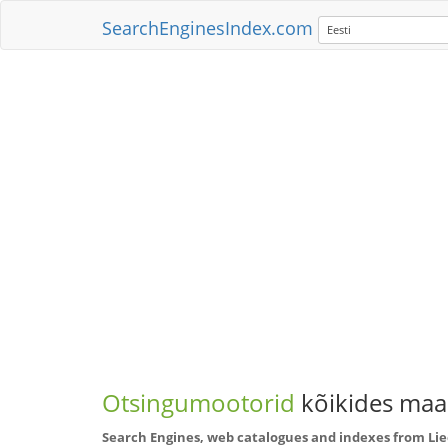
SearchEnginesIndex.com
Eesti
Otsingumootorid
kõikides maai
Search Engines, web catalogues and indexes from Li