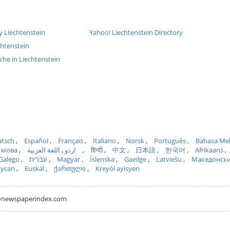
y Liechtenstein
Yahoo! Liechtenstein Directory
chtenstein
che in Liechtenstein
tsch
Español
Français
Italiano
Norsk
Português
Bahasa Me
 мова
اللغة العربية
اردو
हिन्दी
中文
日本語
한국어
Afrikaans
Galego
עברית
Magyar
Íslenska
Gaeilge
Latviešu
Македонск
aycan
Euskal
ქართული
Kreyòl ayisyen
hh@newspaperindex.com