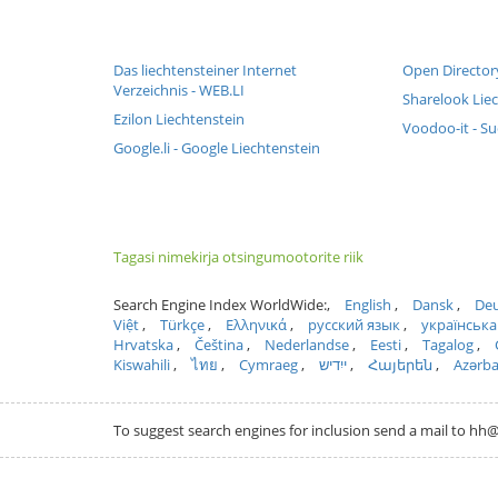
Das liechtensteiner Internet
Open Director
Verzeichnis - WEB.LI
Sharelook Lie
Ezilon Liechtenstein
Voodoo-it - Su
Google.li - Google Liechtenstein
Tagasi nimekirja otsingumootorite riik
Search Engine Index WorldWide:
English
Dansk
Deu
Việt
Türkçe
Ελληνικά
русский язык
українська
Hrvatska
Čeština
Nederlandse
Eesti
Tagalog
Kiswahili
ไทย
Cymraeg
ייִדיש
Հայերեն
Azərb
To suggest search engines for inclusion send a mail to 