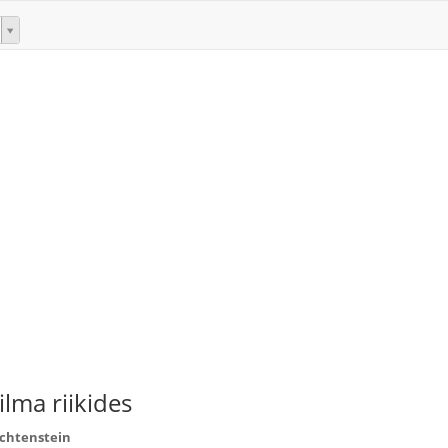
lma riikides
echtenstein