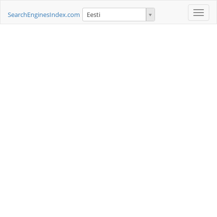
Toggle
SearchEnginesIndex.com
Eesti
naviga