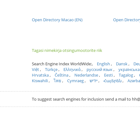
Open Directory Macao (EN)
Open Director
Tagasi nimekirja otsingumootorite riik
Search Engine Index WorldWide:
English
Dansk
Deu
Việt
Türkçe
Ελληνικά
русский язык
українська
Hrvatska
Čeština
Nederlandse
Eesti
Tagalog
Kiswahili
ไทย
Cymraeg
ייִדיש
Հայերեն
Azərb
To suggest search engines for inclusion send a mail to 