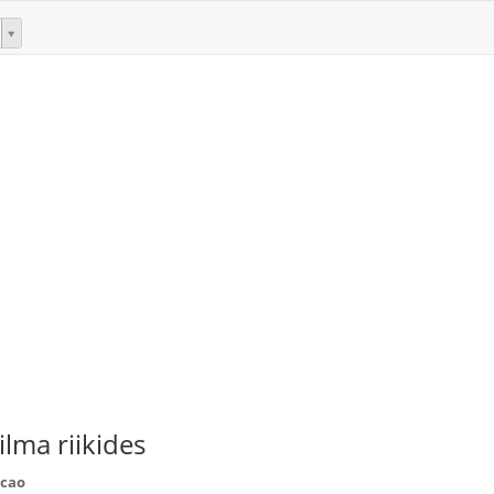
lma riikides
acao