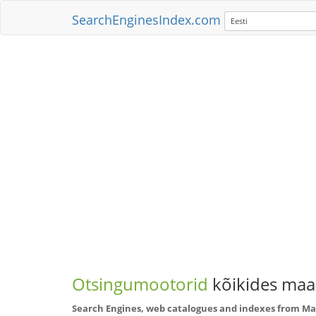
SearchEnginesIndex.com
Eesti
Otsingumootorid
kõikides maai
Search Engines, web catalogues and indexes from M