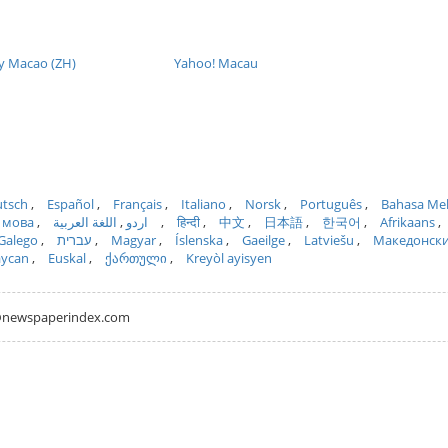
y Macao (ZH)
Yahoo! Macau
tsch
Español
Français
Italiano
Norsk
Português
Bahasa Me
 мова
اللغة العربية
اردو
हिन्दी
中文
日本語
한국어
Afrikaans
Galego
עברית
Magyar
Íslenska
Gaeilge
Latviešu
Македонск
aycan
Euskal
ქართული
Kreyòl ayisyen
hh@newspaperindex.com