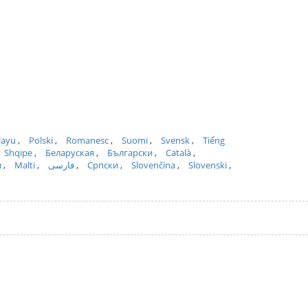
layu
Polski
Romanesc
Suomi
Svensk
Tiếng
Shqipe
Беларуская
Български
Català
и
Malti
فارسی
Српски
Slovenčina
Slovenski