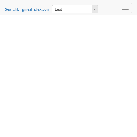
Toggle
SearchEnginesIndex.com
Eesti
naviga