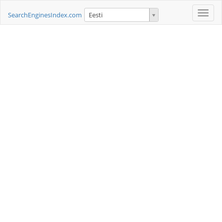
Toggle
SearchEnginesIndex.com
Eesti
naviga