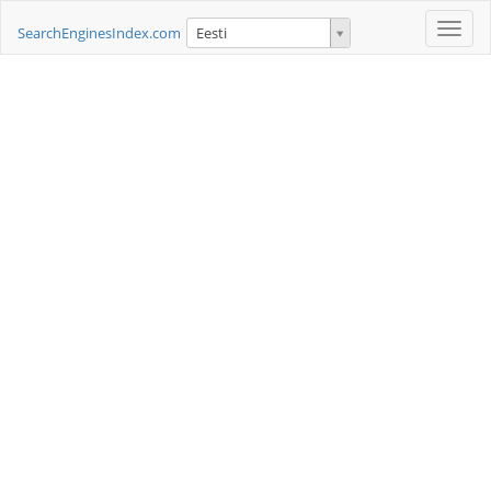
Toggle
SearchEnginesIndex.com
Eesti
naviga